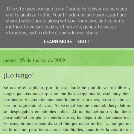
This site uses cookies from Google to deliver its services
El sueño de las palabras
and to analyze traffic. Your IP address and user-agent are
shared with Google along with performance and security
metrics to ensure quality of service, generate usage
PÁGINA LITERARIA DE FELISA MORENO
statistics, and to detect and address abuse.
LEARN MORE
GOT IT
▼
jueves, 26 de marzo de 2009
¡Lo tengo!
Se acabó el suplicio, por fin esta tarde he podido ver mi libro y
tengo que reconocer que no me ha decepcionado, está muy bien
terminado. Es emocionante tenerlo entre las manos, pasar sus hojas,
leer un fragmento al azar... Se ve tan diferente a cuando las palabras
se desplegaban en simples folios. Ahora ha cobrado vida, tiene
personalidad propia, en cierta forma, ha dejado de pertenecerme.
En estas horas he recordado el día que nació mi hija, ya sé que no
es lo mismo, pero tiene ciertas similitudes, cuando vi la cara de mi