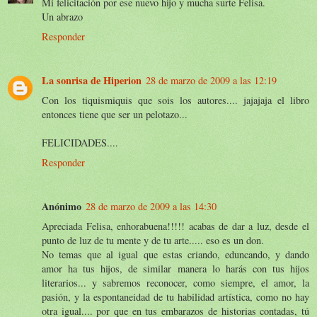
Mi felicitación por ese nuevo hijo y mucha surte Felisa.
Un abrazo
Responder
La sonrisa de Hiperion
28 de marzo de 2009 a las 12:19
Con los tiquismiquis que sois los autores.... jajajaja el libro
entonces tiene que ser un pelotazo...
FELICIDADES....
Responder
Anónimo
28 de marzo de 2009 a las 14:30
Apreciada Felisa, enhorabuena!!!!! acabas de dar a luz, desde el
punto de luz de tu mente y de tu arte..... eso es un don.
No temas que al igual que estas criando, eduncando, y dando
amor ha tus hijos, de similar manera lo harás con tus hijos
literarios... y sabremos reconocer, como siempre, el amor, la
pasión, y la espontaneidad de tu habilidad artística, como no hay
otra igual.... por que en tus embarazos de historias contadas, tú