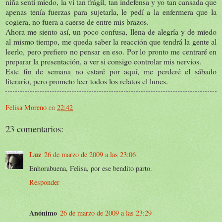
niña sentí miedo, la vi tan frágil, tan indefensa y yo tan cansada que
apenas tenía fuerzas para sujetarla, le pedí a la enfermera que la
cogiera, no fuera a caerse de entre mis brazos.
Ahora me siento así, un poco confusa, llena de alegría y de miedo
al mismo tiempo, me queda saber la reacción que tendrá la gente al
leerlo, pero prefiero no pensar en eso. Por lo pronto me centraré en
preparar la presentación, a ver si consigo controlar mis nervios.
Este fin de semana no estaré por aquí, me perderé el sábado
literario, pero prometo leer todos los relatos el lunes.
Felisa Moreno
en
22:42
23 comentarios:
Luz
26 de marzo de 2009 a las 23:06
Enhorabuena, Felisa, por ese bendito parto.
Responder
Anónimo
26 de marzo de 2009 a las 23:29