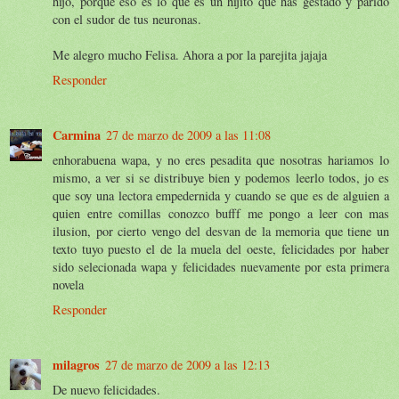
hijo, porque eso es lo que es un hijito que has gestado y parido
con el sudor de tus neuronas.
Me alegro mucho Felisa. Ahora a por la parejita jajaja
Responder
Carmina
27 de marzo de 2009 a las 11:08
enhorabuena wapa, y no eres pesadita que nosotras hariamos lo
mismo, a ver si se distribuye bien y podemos leerlo todos, jo es
que soy una lectora empedernida y cuando se que es de alguien a
quien entre comillas conozco bufff me pongo a leer con mas
ilusion, por cierto vengo del desvan de la memoria que tiene un
texto tuyo puesto el de la muela del oeste, felicidades por haber
sido selecionada wapa y felicidades nuevamente por esta primera
novela
Responder
milagros
27 de marzo de 2009 a las 12:13
De nuevo felicidades.