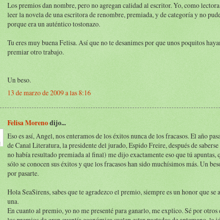
Los premios dan nombre, pero no agregan calidad al escritor. Yo, como lectora
leer la novela de una escritora de renombre, premiada, y de categoría y no pud
porque era un auténtico tostonazo.
Tu eres muy buena Felisa. Así que no te desanimes por que unos poquitos haya
premiar otro trabajo.
Un beso.
13 de marzo de 2009 a las 8:16
Felisa Moreno
dijo...
Eso es así, Angel, nos enteramos de los éxitos nunca de los fracasos. El año pasa
de Canal Literatura, la presidente del jurado, Espido Freire, después de saberse 
no había resultado premiada al final) me dijo exactamente eso que tú apuntas, q
sólo se conocen sus éxitos y que los fracasos han sido muchísimos más. Un bes
por pasarte.
Hola SeaSirens, sabes que te agradezco el premio, siempre es un honor que se 
una.
En cuanto al premio, yo no me presenté para ganarlo, me explico. Sé por otros 
los premios de gran cuantía económica suelen estar pactados de antemano, la id