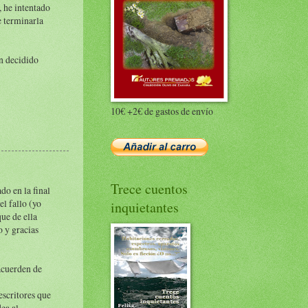
, he intentado
e terminarla
n decidido
10€ +2€ de gastos de envío
Trece cuentos
do en la final
el fallo (yo
inquietantes
ue de ella
o y gracias
acuerden de
escritores que
ea al