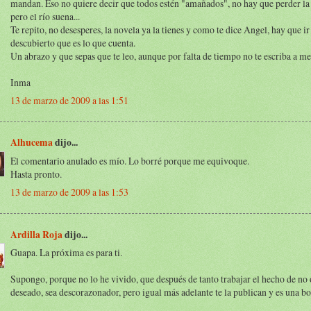
mandan. Eso no quiere decir que todos estén "amañados", no hay que perder la
pero el río suena...
Te repito, no desesperes, la novela ya la tienes y como te dice Angel, hay que i
descubierto que es lo que cuenta.
Un abrazo y que sepas que te leo, aunque por falta de tiempo no te escriba a m
Inma
13 de marzo de 2009 a las 1:51
Alhucema
dijo...
El comentario anulado es mío. Lo borré porque me equivoque.
Hasta pronto.
13 de marzo de 2009 a las 1:53
Ardilla Roja
dijo...
Guapa. La próxima es para ti.
Supongo, porque no lo he vivido, que después de tanto trabajar el hecho de no 
deseado, sea descorazonador, pero igual más adelante te la publican y es una b