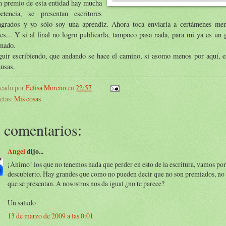
n premio de esta entidad hay mucha
etencia, se presentan escritores
agrados y yo sólo soy una aprendiz. Ahora toca enviarla a certámenes meno
es... Y si al final no logro publicarla, tampoco pasa nada, para mí ya es un 
inado.
guir escribiendo, que andando se hace el camino, si asomo menos por aquí, e
usas.
icado por
Felisa Moreno
en
22:57
etas:
Mis cosas
 comentarios:
Angel
dijo...
¡Ánimo! los que no tenemos nada que perder en esto de la escritura, vamos por
descubierto. Hay grandes que como no pueden decir que no son premiados, no 
que se presentan. A nosostros nos da igual ¿no te parece?
Un saludo
13 de marzo de 2009 a las 0:01