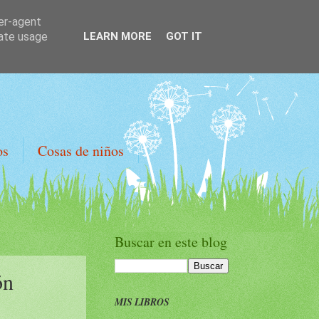
ser-agent
rate usage
LEARN MORE
GOT IT
os
Cosas de niños
Buscar en este blog
ón
MIS LIBROS