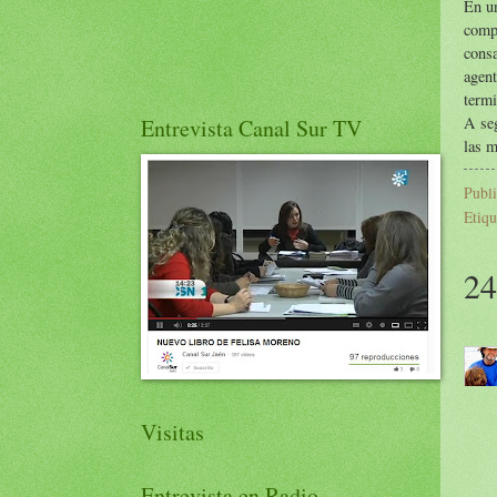
En u
comp
cons
agent
term
A se
Entrevista Canal Sur TV
las m
Publ
Etiqu
24
Visitas
Entrevista en Radio