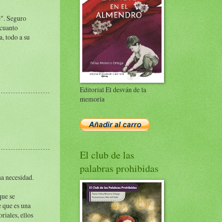
e". Seguro
 cuanto
a, todo a su
Editorial El desván de la
memoria
El club de las
palabras prohibidas
na necesidad.
que se
e que es una
riales, ellos