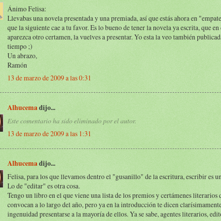
Ánimo Felisa:
Llevabas una novela presentada y una premiada, así que estás ahora en "empat
que la siguiente cae a tu favor. Es lo bueno de tener la novela ya escrita, que en
aparezca otro certamen, la vuelves a presentar. Yo esta la veo también publicad
tiempo ;)
Un abrazo,
Ramón
13 de marzo de 2009 a las 0:31
Alhucema
dijo...
Este comentario ha sido eliminado por el autor.
13 de marzo de 2009 a las 1:31
Alhucema
dijo...
Felisa, para los que llevamos dentro el "gusanillo" de la escritura, escribir es u
Lo de "editar" es otra cosa.
Tengo un libro en el que viene una lista de los premios y certámenes literarios 
convocan a lo largo del año, pero ya en la introducción te dicen clarísimament
ingenuidad presentarse a la mayoría de ellos. Ya se sabe, agentes literarios, edito