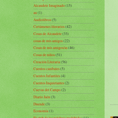
Alcaudete Imaginado
(15)
au
(1)
Audiolibros
(5)
Certámenes literarios
(42)
Cosas de Alcaudete
(33)
cosas de mis amigos
(22)
Cosas de mis amigos/as
(46)
Cosas de niños
(51)
Creación Literaria
(56)
Cuentos caníbales
(5)
Cuentos Infantiles
(4)
Cuentos Inquietantes
(2)
Cuevas del Campo
(2)
Diario Jaén
(3)
Duende
(3)
Economía
(1)
El club de las palabras prohibidas
(11)