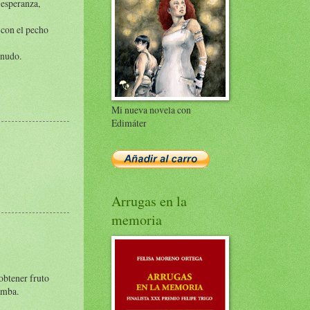
 esperanza,
r con el pecho
enudo.
Mi nueva novela con
Edimáter
Arrugas en la
memoria
obtener fruto
omba.