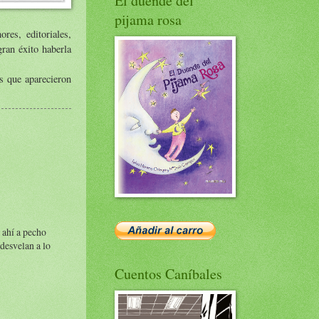
El duende del
pijama rosa
res, editoriales,
gran éxito haberla
s que aparecieron
 ahí a pecho
desvelan a lo
Cuentos Caníbales