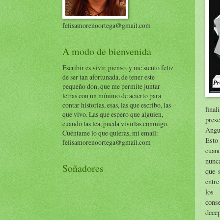
felisamorenoortega@gmail.com
A modo de bienvenida
Escribir es vivir, pienso, y me siento feliz
de ser tan afortunada, de tener este
pequeño don, que me permite juntar
letras con un mínimo de acierto para
contar historias, esas, las que escribo, las
fina
que vivo. Las que espero que alguien,
pres
cuando las lea, pueda vivirlas conmigo.
Angul
Cuéntame lo que quieras, mi email:
Esto
felisamorenoortega@gmail.com
cuan
nunca
Soñadores
que 
entr
los
cons
decep