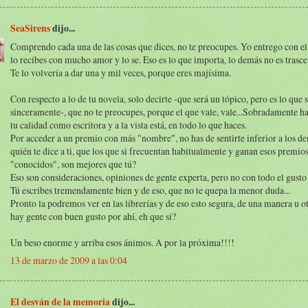
SeaSirens
dijo...
Comprendo cada una de las cosas que dices, no te preocupes. Yo entrego con el
lo recibes con mucho amor y lo se. Eso es lo que importa, lo demás no es trasc
Te lo volvería a dar una y mil veces, porque eres majísima.
Con respecto a lo de tu novela, solo decirte -que será un tópico, pero es lo que 
sinceramente-, que no te preocupes, porque el que vale, vale...Sobradamente 
tu calidad como escritora y a la vista está, en todo lo que haces.
Por acceder a un premio con más "nombre", no has de sentirte inferior a los d
quién te dice a ti, que los que si frecuentan habitualmente y ganan esos premios
"conocidos", son mejores que tú?
Eso son consideraciones, opiniones de gente experta, pero no con todo el gust
Tú escribes tremendamente bien y de eso, que no te quepa la menor duda...
Pronto la podremos ver en las librerías y de eso esto segura, de una manera u o
hay gente con buen gusto por ahí, eh que si?
Un beso enorme y arriba esos ánimos. A por la próxima!!!!
13 de marzo de 2009 a las 0:04
El desván de la memoria
dijo...