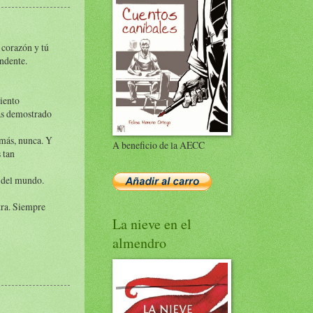
 corazón y tú
endente.
siento
has demostrado
emás, nunca. Y
A beneficio de la AECC
 tan
o del mundo.
tra. Siempre
La nieve en el
almendro