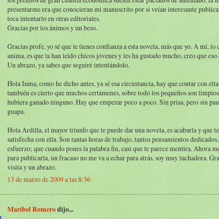
presentarme era que conocieran mi manuscrito por si veían interesante publica
toca intentarlo en otras editoriales.
Gracias por los ánimos y un beso.
Gracias profe, yo sé que le tienes confianza a esta novela, más que yo. A mí, lo
anima, es que la han leído chicos jóvenes y les ha gustado mucho, creo que eso 
Un abrazo, ya sabes que seguiré intentándolo.
Hola Inma, como he dicho antes, ya sé esa circustancia, hay que contar con ella
también es cierto que muchos certámenes, sobre todo los pequeños son limpios
hubiera ganado ninguno. Hay que empezar poco a poco. Sin prisa, pero sin pau
guapa.
Hola Ardilla, el mayor triunfo que te puede dar una novela, es acabarla y que te
satisfecha con ella. Son tantas horas de trabajo, tantos pensamientos dedicados,
esfuerzo; que cuando pones la palabra fin, casi que te parece mentira. Ahora me
para publicarla, un fracaso no me va a echar para atrás, soy muy luchadora. Gra
visita y un abrazo.
13 de marzo de 2009 a las 8:36
Maribel Romero
dijo...