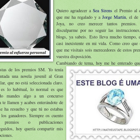
Quiero agradecer a
Sea Sirens
el Premio al 
que me ha regalado y a
Jorge Martín
, el de
Joya, no creo merecer tantos premios.
disculparme por no seguir las instrucciones
blogs, ya sabeis. Esto lleva mucho tiempo, e
casi inexistente en mi vida. Como creo que 
que me visitais sois merecedores de estos pre
vuestra disposición.
Cambiando de tema, hoy me he enterado que
listas de los premios SM. Yo tenía
entada una novela juvenil al Gran
ar, que no está seleccionada claro.
 es lo habitual, lo normal es que
do mandes algo a un concurso
 te llamen y acabes enterándote de
se ha resuelto y que tú no estabas
e los ganadores. Siempre os cuento
 premios o publicaciones
eguidos, hoy quería compartir mis
ciones.