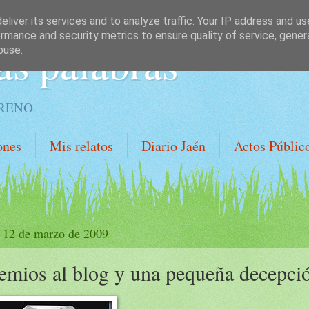
liver its services and to analyze traffic. Your IP address and u
rmance and security metrics to ensure quality of service, gene
as palabras
buse.
ORENO
ones
Mis relatos
Diario Jaén
Actos Públic
, 12 de marzo de 2009
emios al blog y una pequeña decepci