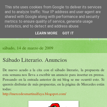
This site uses cookies from Google to deliver its services
El sueño de las palabras
and to analyze traffic. Your IP address and user-agent are
shared with Google along with performance and security
metrics to ensure quality of service, generate usage
PÁGINA LITERARIA DE FELISA MORENO
statistics, and to detect and address abuse.
LEARN MORE
GOT IT
▼
sábado, 14 de marzo de 2009
Sábado Literario. Anuncios
De nuevo acudo a la cita con el sábado literario, la propuesta de
esta semana nos lleva a escribir un anuncio para insertar en prensa.
Pensando en la entrada anterior de mi blog se me ocurrió esto. Si
quereis disfrutar de más propuestas, en la página de Mercedes están
todas:
http://mercedesmartinalfaya.blogspot.com/