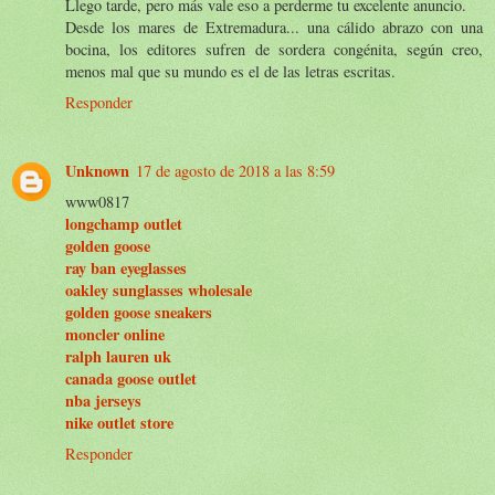
Llego tarde, pero más vale eso a perderme tu excelente anuncio.
Desde los mares de Extremadura... una cálido abrazo con una
bocina, los editores sufren de sordera congénita, según creo,
menos mal que su mundo es el de las letras escritas.
Responder
Unknown
17 de agosto de 2018 a las 8:59
www0817
longchamp outlet
golden goose
ray ban eyeglasses
oakley sunglasses wholesale
golden goose sneakers
moncler online
ralph lauren uk
canada goose outlet
nba jerseys
nike outlet store
Responder