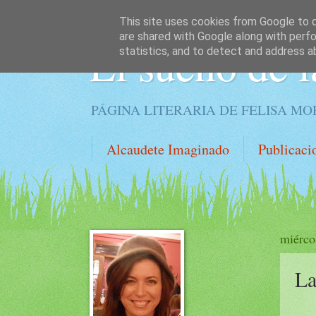
This site uses cookies from Google to de
are shared with Google along with perfo
El sueño de l
statistics, and to detect and address a
PÁGINA LITERARIA DE FELISA M
Alcaudete Imaginado
Publicaci
miérco
La