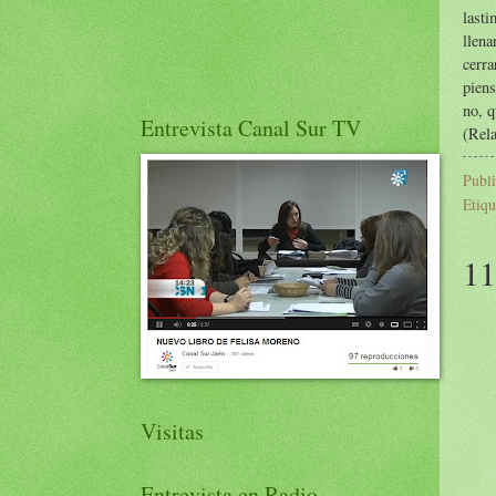
last
llen
cerra
piens
no, q
Entrevista Canal Sur TV
(Rela
Publ
Etiqu
11
Visitas
Entrevista en Radio