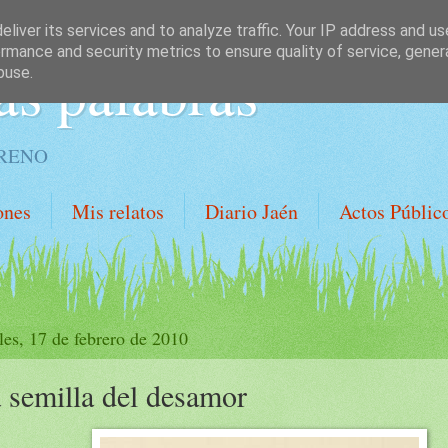
liver its services and to analyze traffic. Your IP address and u
rmance and security metrics to ensure quality of service, gene
as palabras
buse.
ORENO
ones
Mis relatos
Diario Jaén
Actos Públic
les, 17 de febrero de 2010
 semilla del desamor