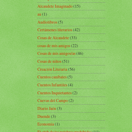
Alcaudete Imaginado
(15)
au
(1)
Audiolibros
(5)
Certámenes literarios
(42)
Cosas de Alcaudete
(33)
cosas de mis amigos
(22)
Cosas de mis amigos/as
(46)
Cosas de niños
(51)
Creación Literaria
(56)
Cuentos caníbales
(5)
Cuentos Infantiles
(4)
Cuentos Inquietantes
(2)
Cuevas del Campo
(2)
Diario Jaén
(3)
Duende
(3)
Economía
(1)
El club de las palabras prohibidas
(11)