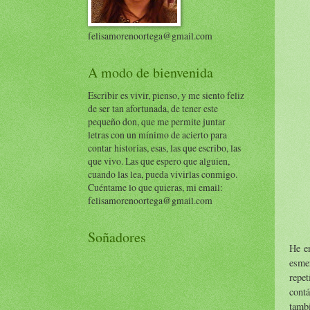
felisamorenoortega@gmail.com
A modo de bienvenida
Escribir es vivir, pienso, y me siento feliz
de ser tan afortunada, de tener este
pequeño don, que me permite juntar
letras con un mínimo de acierto para
contar historias, esas, las que escribo, las
que vivo. Las que espero que alguien,
cuando las lea, pueda vivirlas conmigo.
Cuéntame lo que quieras, mi email:
felisamorenoortega@gmail.com
Soñadores
He en
esmer
repe
contá
tamb