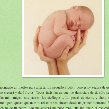
contrado un motivo para amarte. Es pequeño y débil, pero estoy segura de qu
o crecerá y dará frutos. Todos insistían en que me deshiciera de ti, sólo s
tían mis amigas, mis padres, los sicólogos… Lo pensé, es cierto, y ahora
rtelo pero quiero que nuestra relación sea sincera desde un primer momento. 
ién lo de tu padre. Eso me costará un poco más, aún me duele el recuerd