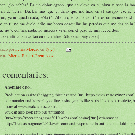
iman, ¿lo sabías? Es un dolor agudo, que se clava en el alma y seca la bo
aran de tierra. Duelen más que el daño que me hizo en el cuerpo, ese se 
ron, ya no queda nada, sólo tú. Ahora que lo pienso, tú eres un recuerdo; si
o en ti, no me duele, sólo me hacen cosquillas las patadas que me das en la 
ue no te contaré nada, no mereces vivir con el peso de mis recuerdos.
to semifinalista certamen diciembre Ediciones Fergutson)
icado por
Felisa Moreno
en
19:24
etas:
Micros
,
Relatos Premiados
 comentarios:
Anónimo dijo...
Predilection casinos? digging this unversed [url=http://www.realcazinoz.com]
commander and horseplay online casino games like slots, blackjack, roulette, 
more at www.realcazinoz.com .
you can also look into our untrained
[url=http://freecasinogames2010.webs.com]casino[/url] orientate at
http://freecasinogames2010.webs.com and respond to in out-and-out folding t
!
another late-model [url=http://www.ttittancasino.com]casino spiele[/url] stiffe