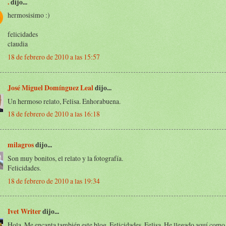
.
dijo...
hermosisimo :)
felicidades
claudia
18 de febrero de 2010 a las 15:57
José Miguel Domínguez Leal
dijo...
Un hermoso relato, Felisa. Enhorabuena.
18 de febrero de 2010 a las 16:18
milagros
dijo...
Son muy bonitos, el relato y la fotografía.
Felicidades.
18 de febrero de 2010 a las 19:34
Ivet Writer
dijo...
Hola. Me encanta también este blog. Felicidades, Felisa. He llegado aquí como