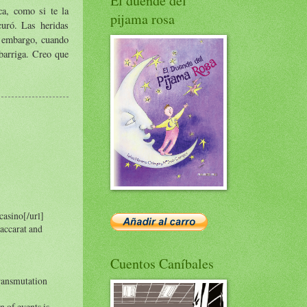
El duende del
ca, como si te la
pijama rosa
curó. Las heridas
n embargo, cuando
barriga. Creo que
casino[/url]
baccarat and
Cuentos Caníbales
ransmutation
n of events is