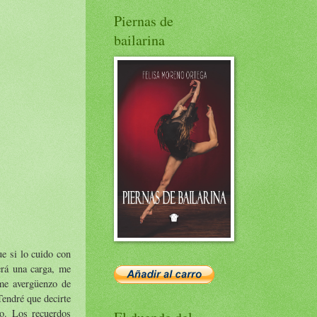
Piernas de
bailarina
e si lo cuido con
erá una carga, me
 me avergüenzo de
Tendré que decirte
o. Los recuerdos