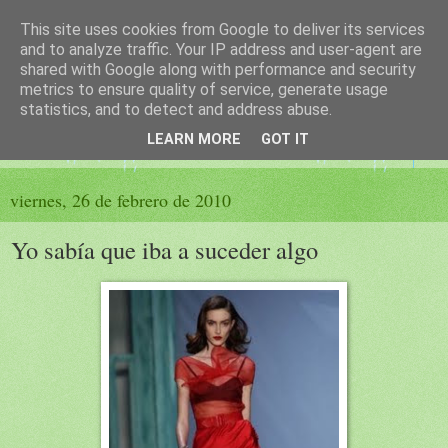
This site uses cookies from Google to deliver its services
El sueño de las palabras
and to analyze traffic. Your IP address and user-agent are
shared with Google along with performance and security
metrics to ensure quality of service, generate usage
PÁGINA LITERARIA DE FELISA MORENO
statistics, and to detect and address abuse.
LEARN MORE
GOT IT
▼
viernes, 26 de febrero de 2010
Yo sabía que iba a suceder algo