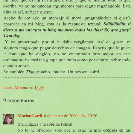
escriba, ya no me quedan argumentos para seguir regañándole. Esta
niña es así, se hace querer.
Acabo de enviarle un mensaje al móvil preguntándole si quería
aparecer en mi blog, esta es la respuesta textual:
Siiiiiiiiiiiiiiii si
kiero si me encanta tu blog me meto todos los días! Sí, que guay!
Tkm tkm
¡Y yo preocupada por si le daba vergüenza! Así da gusto, ni
siquiera tengo que pagar derechos de imagen. Espero que le guste
la foto que he elegido, no he encontrado otra mejor en este
ordenador. Es casi tan guapa por fuera como por dentro, sobre todo
cuando sonríe.
Yo también
Tkm
, mucho, mucho. Un besazo, sobri.
Felisa Moreno
en
18:54
9 comentarios:
MarianGardi
6 de marzo de 2009 a las 20:26
¡Felicidades a tu sobrina Felisa!
No te he olvidado, sólo que al estar tú más ocupada en tus