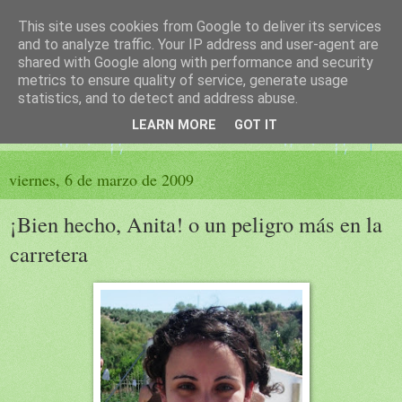
This site uses cookies from Google to deliver its services
El sueño de las palabras
and to analyze traffic. Your IP address and user-agent are
shared with Google along with performance and security
metrics to ensure quality of service, generate usage
PÁGINA LITERARIA DE FELISA MORENO
statistics, and to detect and address abuse.
LEARN MORE
GOT IT
▼
viernes, 6 de marzo de 2009
¡Bien hecho, Anita! o un peligro más en la
carretera