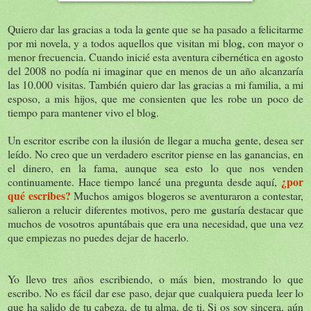
Quiero dar las gracias a toda la gente que se ha pasado a felicitarme
por mi novela, y a todos aquellos que visitan mi blog, con mayor o
menor frecuencia. Cuando inicié esta aventura cibernética en agosto
del 2008 no podía ni imaginar que en menos de un año alcanzaría
las 10.000 visitas. También quiero dar las gracias a mi familia, a mi
esposo, a mis hijos, que me consienten que les robe un poco de
tiempo para mantener vivo el blog.
Un escritor escribe con la ilusión de llegar a mucha gente, desea ser
leído. No creo que un verdadero escritor piense en las ganancias, en
el dinero, en la fama, aunque sea esto lo que nos venden
¿por
continuamente. Hace tiempo lancé una pregunta desde aquí,
qué escribes?
Muchos amigos blogeros se aventuraron a contestar,
salieron a relucir diferentes motivos, pero me gustaría destacar que
muchos de vosotros apuntábais que era una necesidad, que una vez
que empiezas no puedes dejar de hacerlo.
Yo llevo tres años escribiendo, o más bien, mostrando lo que
escribo. No es fácil dar ese paso, dejar que cualquiera pueda leer lo
que ha salido de tu cabeza, de tu alma, de ti. Si os soy sincera, aún