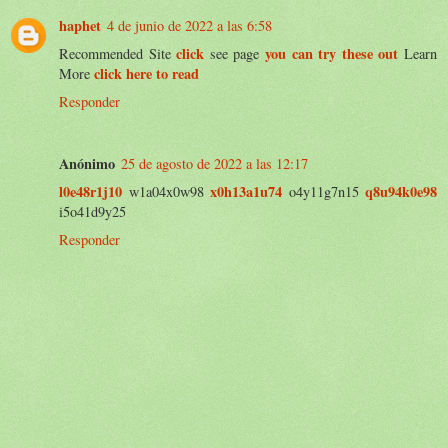
haphet
4 de junio de 2022 a las 6:58
click
you can try these out
Recommended Site
see page
Learn
click here to read
More
Responder
Anónimo
25 de agosto de 2022 a las 12:17
l0e48r1j10
x0h13a1u74
q8u94k0e98
w1a04x0w98
o4y11g7n15
i5o41d9y25
Responder