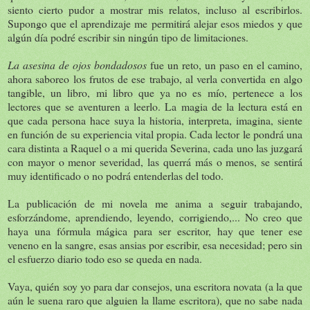
siento cierto pudor a mostrar mis relatos, incluso al escribirlos.
Supongo que el aprendizaje me permitirá alejar esos miedos y que
algún día podré escribir sin ningún tipo de limitaciones.
La asesina de ojos bondadosos
fue un reto, un paso en el camino,
ahora saboreo los frutos de ese trabajo, al verla convertida en algo
tangible, un libro, mi libro que ya no es mío, pertenece a los
lectores que se aventuren a leerlo. La magia de la lectura está en
que cada persona hace suya la historia, interpreta, imagina, siente
en función de su experiencia vital propia. Cada lector le pondrá una
cara distinta a Raquel o a mi querida Severina, cada uno las juzgará
con mayor o menor severidad, las querrá más o menos, se sentirá
muy identificado o no podrá entenderlas del todo.
La publicación de mi novela me anima a seguir trabajando,
esforzándome, aprendiendo, leyendo, corrigiendo,... No creo que
haya una fórmula mágica para ser escritor, hay que tener ese
veneno en la sangre, esas ansias por escribir, esa necesidad; pero sin
el esfuerzo diario todo eso se queda en nada.
Vaya, quién soy yo para dar consejos, una escritora novata (a la que
aún le suena raro que alguien la llame escritora), que no sabe nada