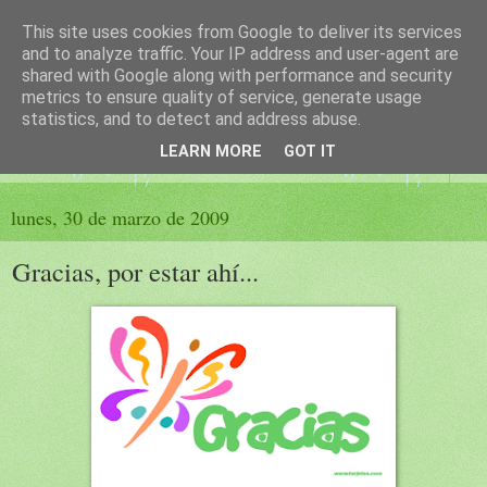
This site uses cookies from Google to deliver its services
El sueño de las palabras
and to analyze traffic. Your IP address and user-agent are
shared with Google along with performance and security
metrics to ensure quality of service, generate usage
PÁGINA LITERARIA DE FELISA MORENO
statistics, and to detect and address abuse.
LEARN MORE
GOT IT
▼
lunes, 30 de marzo de 2009
Gracias, por estar ahí...