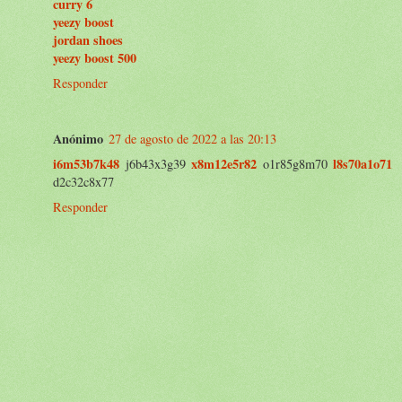
curry 6
yeezy boost
jordan shoes
yeezy boost 500
Responder
Anónimo
27 de agosto de 2022 a las 20:13
i6m53b7k48
x8m12e5r82
l8s70a1o71
j6b43x3g39
o1r85g8m70
d2c32c8x77
Responder