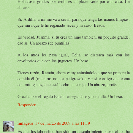
Hola Jose, gracias por venir, es un placer verte por esta casa. Un
abrazo.
Sí, Ardilla, a mí me va a servir para que tenga las manos limpias,
que mira que le he regañado veces y ni caso. Besos.
Es verdad, Juanma, si tu eres un niño también, un poquito grande,
eso sí. Un abrazo (de puntillas)
A los míos les pasa igual, Celia, se distraen más con los
envoltorios que con los juguetes. Un beso.
Tienes razón, Ramón, ahora estoy animándolo a que se prepare la
comida él (mientras no sea peligroso) a ver si consigo que coma
con más ganas, que está hecho un canijo. Un abrazo, profe.
Gracias por el regalo Estela, enseguida voy para allá. Un beso.
Responder
milagros
17 de marzo de 2009 a las 11:19
Es que los jaboncitos han sido un descubrimiento suyo, él los ha