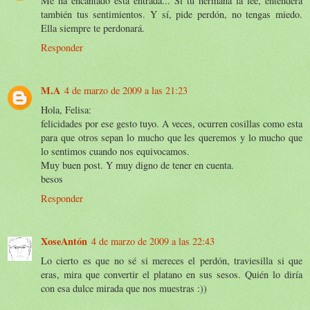
Me ha encantado esta entrada... Si tu hermana la lee, entenderá
también tus sentimientos. Y sí, pide perdón, no tengas miedo.
Ella siempre te perdonará.
Responder
M.A
4 de marzo de 2009 a las 21:23
Hola, Felisa:
felicidades por ese gesto tuyo. A veces, ocurren cosillas como esta
para que otros sepan lo mucho que les queremos y lo mucho que
lo sentimos cuando nos equivocamos.
Muy buen post. Y muy digno de tener en cuenta.
besos
Responder
XoseAntón
4 de marzo de 2009 a las 22:43
Lo cierto es que no sé si mereces el perdón, traviesilla si que
eras, mira que convertir el platano en sus sesos. Quién lo diría
con esa dulce mirada que nos muestras :))