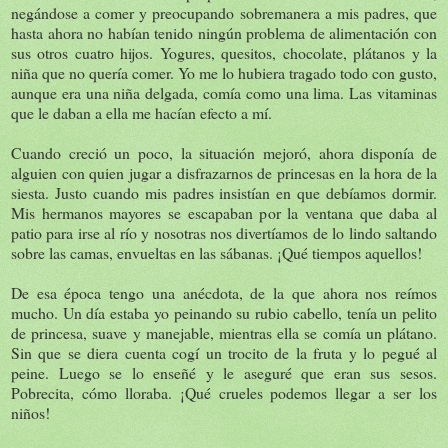
negándose a comer y preocupando sobremanera a mis padres, que
hasta ahora no habían tenido ningún problema de alimentación con
sus otros cuatro hijos. Yogures, quesitos, chocolate, plátanos y la
niña que no quería comer. Yo me lo hubiera tragado todo con gusto,
aunque era una niña delgada, comía como una lima. Las vitaminas
que le daban a ella me hacían efecto a mí.
Cuando creció un poco, la situación mejoró, ahora disponía de
alguien con quien jugar a disfrazarnos de princesas en la hora de la
siesta. Justo cuando mis padres insistían en que debíamos dormir.
Mis hermanos mayores se escapaban por la ventana que daba al
patio para irse al río y nosotras nos divertíamos de lo lindo saltando
sobre las camas, envueltas en las sábanas. ¡Qué tiempos aquellos!
De esa época tengo una anécdota, de la que ahora nos reímos
mucho. Un día estaba yo peinando su rubio cabello, tenía un pelito
de princesa, suave y manejable, mientras ella se comía un plátano.
Sin que se diera cuenta cogí un trocito de la fruta y lo pegué al
peine. Luego se lo enseñé y le aseguré que eran sus sesos.
Pobrecita, cómo lloraba. ¡Qué crueles podemos llegar a ser los
niños!