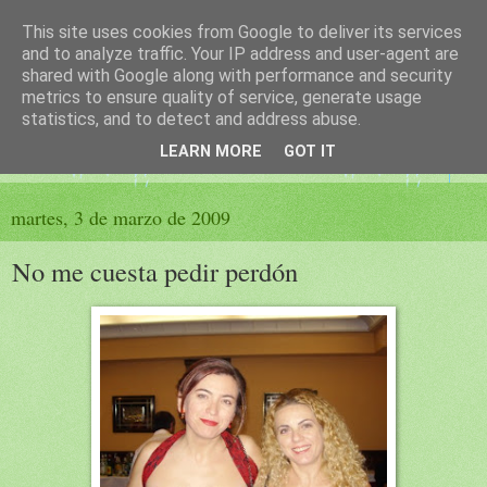
This site uses cookies from Google to deliver its services
El sueño de las palabras
and to analyze traffic. Your IP address and user-agent are
shared with Google along with performance and security
metrics to ensure quality of service, generate usage
PÁGINA LITERARIA DE FELISA MORENO
statistics, and to detect and address abuse.
LEARN MORE
GOT IT
▼
martes, 3 de marzo de 2009
No me cuesta pedir perdón