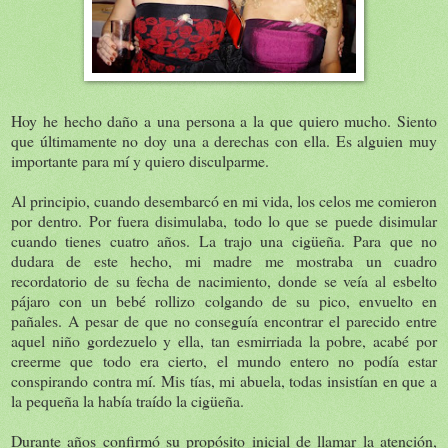
Hoy he hecho daño a una persona a la que quiero mucho. Siento
que últimamente no doy una a derechas con ella. Es alguien muy
importante para mí y quiero disculparme.
Al principio, cuando desembarcó en mi vida, los celos me comieron
por dentro. Por fuera disimulaba, todo lo que se puede disimular
cuando tienes cuatro años. La trajo una cigüeña. Para que no
dudara de este hecho, mi madre me mostraba un cuadro
recordatorio de su fecha de nacimiento, donde se veía al esbelto
pájaro con un bebé rollizo colgando de su pico, envuelto en
pañales. A pesar de que no conseguía encontrar el parecido entre
aquel niño gordezuelo y ella, tan esmirriada la pobre, acabé por
creerme que todo era cierto, el mundo entero no podía estar
conspirando contra mí. Mis tías, mi abuela, todas insistían en que a
la pequeña la había traído la cigüeña.
Durante años confirmó su propósito inicial de llamar la atención,