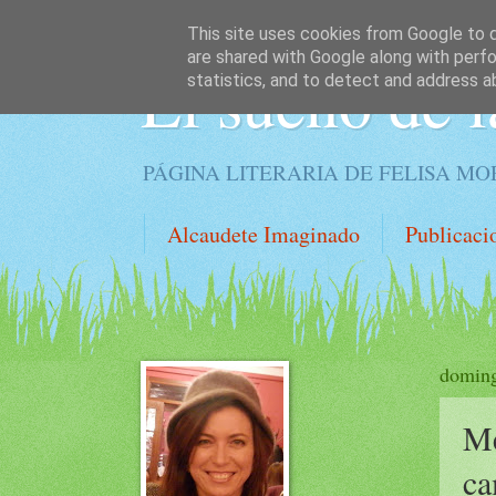
This site uses cookies from Google to de
are shared with Google along with perfo
El sueño de l
statistics, and to detect and address a
PÁGINA LITERARIA DE FELISA M
Alcaudete Imaginado
Publicaci
doming
Me
ca