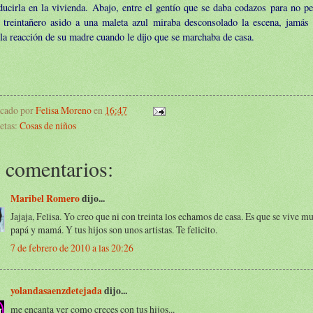
ducirla en la vivienda. Abajo, entre el gentío que se daba codazos para no pe
n treintañero asido a una maleta azul miraba desconsolado la escena, jamás
la reacción de su madre cuando le dijo que se marchaba de casa.
icado por
Felisa Moreno
en
16:47
etas:
Cosas de niños
 comentarios:
Maribel Romero
dijo...
Jajaja, Felisa. Yo creo que ni con treinta los echamos de casa. Es que se vive m
papá y mamá. Y tus hijos son unos artistas. Te felicito.
7 de febrero de 2010 a las 20:26
yolandasaenzdetejada
dijo...
me encanta ver como creces con tus hijos...