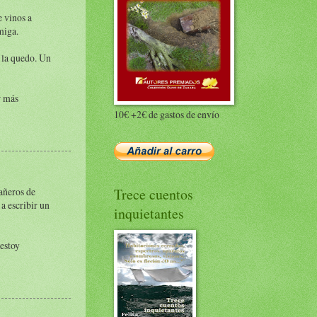
e vinos a
miga.
 la quedo. Un
r más
10€ +2€ de gastos de envío
añeros de
Trece cuentos
 a escribir un
inquietantes
 estoy