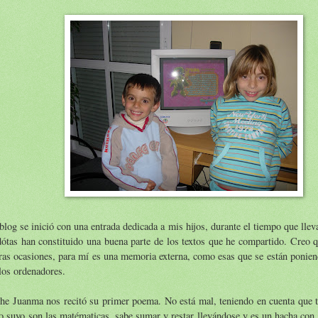
blog se inició con una entrada dedicada a mis hijos, durante el tiempo que lle
ótas han constituido una buena parte de los textos que he compartido. Creo q
ras ocasiones, para mí es una memoria externa, como esas que se están ponie
los ordenadores.
he Juanma nos recitó su primer poema. No está mal, teniendo en cuenta que t
o suyo son las matématicas, sabe sumar y restar llevándose y es un hacha con 