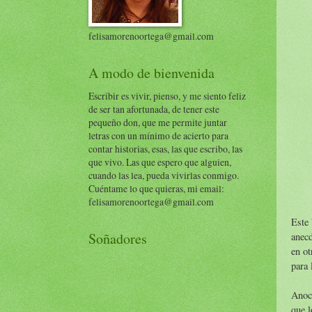
felisamorenoortega@gmail.com
A modo de bienvenida
Escribir es vivir, pienso, y me siento feliz
de ser tan afortunada, de tener este
pequeño don, que me permite juntar
letras con un mínimo de acierto para
contar historias, esas, las que escribo, las
que vivo. Las que espero que alguien,
cuando las lea, pueda vivirlas conmigo.
Cuéntame lo que quieras, mi email:
felisamorenoortega@gmail.com
Este 
Soñadores
anecd
en ot
para 
Anoc
que l