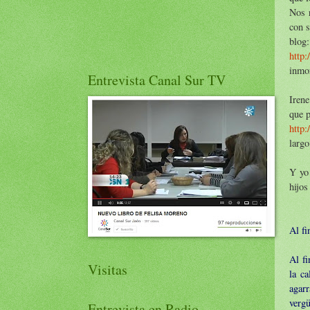
Nos 
con 
blog:
http
inmor
Entrevista Canal Sur TV
Irene
que p
http
largo
Y yo
hijos
Al fi
Al fi
Visitas
la c
agar
vergü
Entrevista en Radio