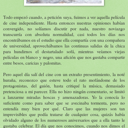
Todo empezó cuando, a petición suya, fuimos a ver aquella película
de cine independiente. Hasta entonces nuestras opiniones habían
convergido, no solíamos discutir por nada, nuestro noviazgo
transcurría con absoluta normalidad, casi todos los días nos
encontrábamos en el estudio que ella compartía con una compañera
de universidad, aprovechábamos las continuas salidas de la chica
para hundirnos el destartalado sofá, mientras veíamos viejas
películas en blanco y negro, una afición que nos gustaba compartir
entre besos, caricias y palomitas.
Pero aquel día salí del cine con un extraño presentimiento, la noté
huraña, reconozco que estuve todo el rato mofándome de los
protagonistas, del guión, hasta critiqué la música, demasiado
pretenciosa a mi parecer. Ella no hizo ningún comentario, se limitó
a lanzarme miradas hoscas y amenazadoras. Yo la conocía lo
suficiente como para saber que se avecinaba tormenta, pero no
entendía muy bien por qué. Claro que las mujeres son tan
imprevisibles que podía tratarse de cualquier cosa, quizás había
olvidado alguno de los numerosos aniversarios que a ella tanto le
gustaba celebrar. El día que nos conocimos, cuando nos dimos el