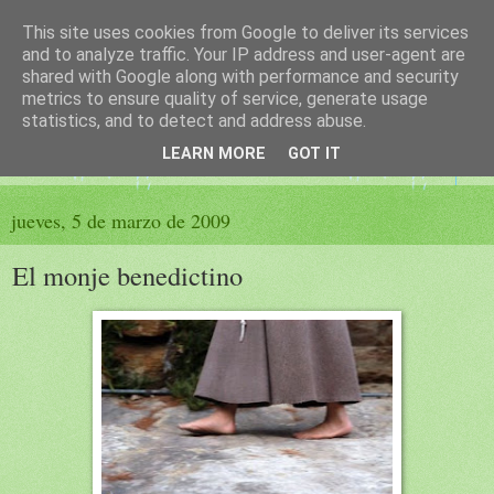
This site uses cookies from Google to deliver its services
El sueño de las palabras
and to analyze traffic. Your IP address and user-agent are
shared with Google along with performance and security
metrics to ensure quality of service, generate usage
PÁGINA LITERARIA DE FELISA MORENO
statistics, and to detect and address abuse.
LEARN MORE
GOT IT
▼
jueves, 5 de marzo de 2009
El monje benedictino