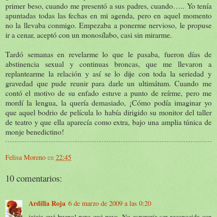
primer beso, cuando me presentó a sus padres, cuando….. Yo tenía
apuntadas todas las fechas en mi agenda, pero en aquel momento
no la llevaba conmigo. Empezaba a ponerme nervioso, le propuse
ir a cenar, aceptó con un monosílabo, casi sin mirarme.
Tardó semanas en revelarme lo que le pasaba, fueron días de
abstinencia sexual y continuas broncas, que me llevaron a
replantearme la relación y así se lo dije con toda la seriedad y
gravedad que pude reunir para darle un ultimátum. Cuando me
contó el motivo de su enfado estuve a punto de reírme, pero me
mordí la lengua, la quería demasiado, ¡Cómo podía imaginar yo
que aquel bodrio de película lo había dirigido su monitor del taller
de teatro y que ella aparecía como extra, bajo una amplia túnica de
monje benedictino!
Felisa Moreno
en
22:45
10 comentarios:
Ardilla Roja
6 de marzo de 2009 a las 0:20
jajaja qué bueno! pero qué pava. No esperaría ser reconocida con