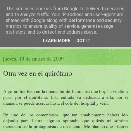
This site uses cookies from Google to deliver its services
El sueño de las palabras
and to analyze traffic. Your IP address and user-agent are
shared with Google along with performance and security
metrics to ensure quality of service, generate usage
PÁGINA LITERARIA DE FELISA MORENO
statistics, and to detect and address abuse.
LEARN MORE
GOT IT
▼
jueves, 19 de marzo de 2009
Otra vez en el quirófano
Algo no fue bien en la operación de Laura, así que hoy ha vuelto a
pasar por el quirófano. Esta entrada va dedicada a ella, por si
mañana se puede acercar hasta el cole del hospital y verla.
En uno de los comentarios, que tan amablemente habeís ido
dejando para Laura, alguien apuntaba que quizás mi sobrina
mereciera ser la protagonista de un cuento. Me planteo que historia