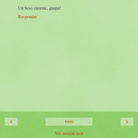
Un beso enorme, guapa!
Responder
‹
›
Inicio
Ver versión web