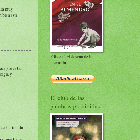
ndrá muy
 bien esta
Editorial El desván de la
memoria
ará y será tan
ergía y
El club de las
palabras prohibidas
que has tenido
 porque tienes