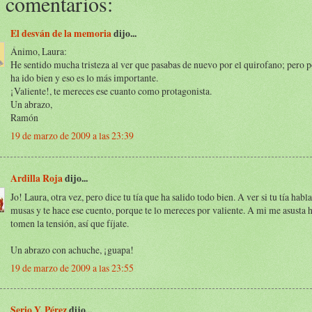
 comentarios:
El desván de la memoria
dijo...
Ánimo, Laura:
He sentido mucha tristeza al ver que pasabas de nuevo por el quirofano; pero p
ha ido bien y eso es lo más importante.
¡Valiente!, te mereces ese cuanto como protagonista.
Un abrazo,
Ramón
19 de marzo de 2009 a las 23:39
Ardilla Roja
dijo...
Jo! Laura, otra vez, pero dice tu tía que ha salido todo bien. A ver si tu tía habla
musas y te hace ese cuento, porque te lo mereces por valiente. A mi me asusta 
tomen la tensión, así que fíjate.
Un abrazo con achuche, ¡guapa!
19 de marzo de 2009 a las 23:55
Serio Y. Pérez
dijo...