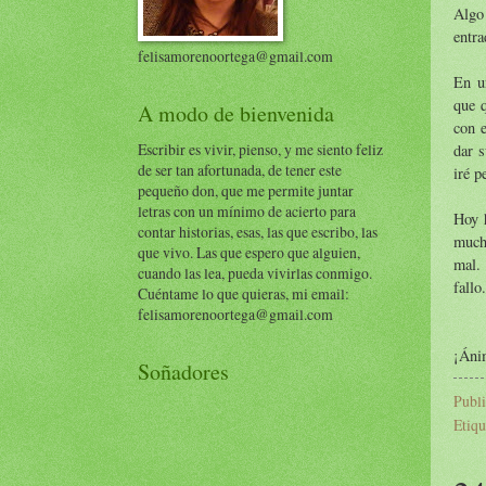
Algo
entra
felisamorenoortega@gmail.com
En u
que q
A modo de bienvenida
con e
Escribir es vivir, pienso, y me siento feliz
dar s
de ser tan afortunada, de tener este
iré p
pequeño don, que me permite juntar
letras con un mínimo de acierto para
Hoy h
contar historias, esas, las que escribo, las
much
que vivo. Las que espero que alguien,
mal.
cuando las lea, pueda vivirlas conmigo.
fallo.
Cuéntame lo que quieras, mi email:
felisamorenoortega@gmail.com
¡Áni
Soñadores
Publ
Etiqu