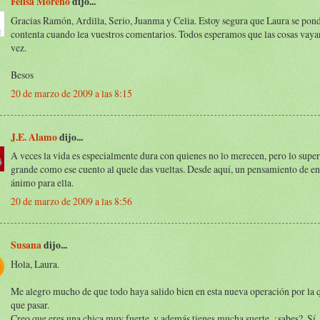
Felisa Moreno
dijo...
Gracias Ramón, Ardilla, Serio, Juanma y Celia. Estoy segura que Laura se po
contenta cuando lea vuestros comentarios. Todos esperamos que las cosas vayan
vez.
Besos
20 de marzo de 2009 a las 8:15
J.E. Alamo
dijo...
A veces la vida es especialmente dura con quienes no lo merecen, pero lo super
grande como ese cuento al quele das vueltas. Desde aquí, un pensamiento de en
ánimo para ella.
20 de marzo de 2009 a las 8:56
Susana
dijo...
Hola, Laura.
Me alegro mucho de que todo haya salido bien en esta nueva operación por la 
que pasar.
Creo que eres una chica muy fuerte, y además tienes mucha suerte, ¿sabes?. Sí,