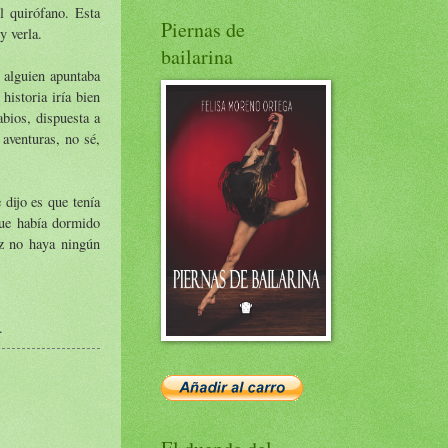
l quirófano. Esta
Piernas de
y verla.
bailarina
 alguien apuntaba
historia iría bien
abios, dispuesta a
 aventuras, no sé,
 dijo es que tenía
ue había dormido
ez no haya ningún
.