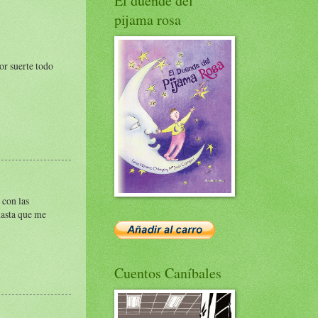
El duende del
pijama rosa
or suerte todo
 con las
hasta que me
Cuentos Caníbales