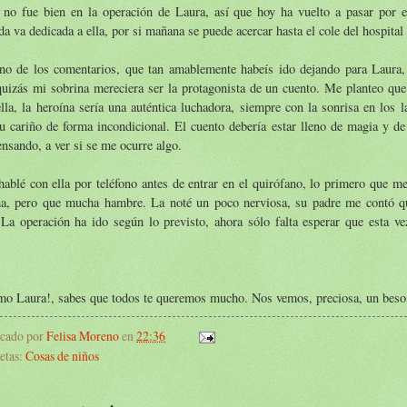
 no fue bien en la operación de Laura, así que hoy ha vuelto a pasar por e
da va dedicada a ella, por si mañana se puede acercar hasta el cole del hospital 
no de los comentarios, que tan amablemente habeís ido dejando para Laura,
uizás mi sobrina mereciera ser la protagonista de un cuento. Me planteo que 
lla, la heroína sería una auténtica luchadora, siempre con la sonrisa en los l
u cariño de forma incondicional. El cuento debería estar lleno de magia y de
ensando, a ver si se me ocurre algo.
ablé con ella por teléfono antes de entrar en el quirófano, lo primero que me
a, pero que mucha hambre. La noté un poco nerviosa, su padre me contó q
 La operación ha ido según lo previsto, ahora sólo falta esperar que esta v
mo Laura!, sabes que todos te queremos mucho. Nos vemos, preciosa, un beso
icado por
Felisa Moreno
en
22:36
etas:
Cosas de niños