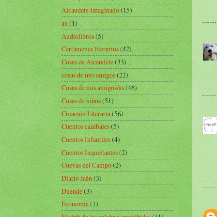
Alcaudete Imaginado
(15)
au
(1)
Audiolibros
(5)
Certámenes literarios
(42)
Cosas de Alcaudete
(33)
cosas de mis amigos
(22)
Cosas de mis amigos/as
(46)
Cosas de niños
(51)
Creación Literaria
(56)
Cuentos caníbales
(5)
Cuentos Infantiles
(4)
Cuentos Inquietantes
(2)
Cuevas del Campo
(2)
Diario Jaén
(3)
Duende
(3)
Economía
(1)
El club de las palabras prohibidas
(11)