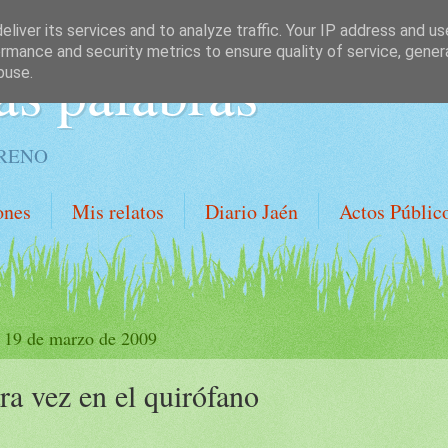
liver its services and to analyze traffic. Your IP address and u
rmance and security metrics to ensure quality of service, gene
as palabras
buse.
ORENO
ones
Mis relatos
Diario Jaén
Actos Públic
, 19 de marzo de 2009
ra vez en el quirófano