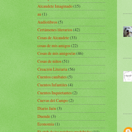
Alcaudete Imaginado
(15)
au
(1)
Audiolibros
(5)
Certámenes literarios
(42)
Cosas de Alcaudete
(33)
cosas de mis amigos
(22)
Cosas de mis amigos/as
(46)
Cosas de niños
(51)
Creación Literaria
(56)
Cuentos caníbales
(5)
Cuentos Infantiles
(4)
Cuentos Inquietantes
(2)
Cuevas del Campo
(2)
Diario Jaén
(3)
Duende
(3)
Economía
(1)
El club de las palabras prohibidas
(11)