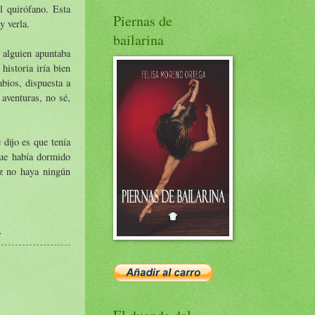
l quirófano. Esta
Piernas de
y verla.
bailarina
 alguien apuntaba
historia iría bien
abios, dispuesta a
 aventuras, no sé,
 dijo es que tenía
ue había dormido
ez no haya ningún
.