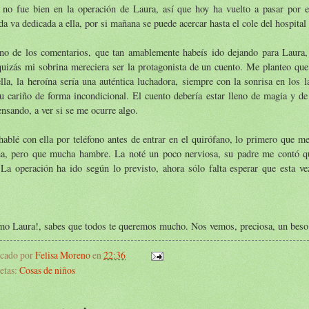
 no fue bien en la operación de Laura, así que hoy ha vuelto a pasar por e
da va dedicada a ella, por si mañana se puede acercar hasta el cole del hospital 
no de los comentarios, que tan amablemente habeís ido dejando para Laura,
uizás mi sobrina mereciera ser la protagonista de un cuento. Me planteo que 
lla, la heroína sería una auténtica luchadora, siempre con la sonrisa en los l
u cariño de forma incondicional. El cuento debería estar lleno de magia y de
ensando, a ver si se me ocurre algo.
ablé con ella por teléfono antes de entrar en el quirófano, lo primero que me
a, pero que mucha hambre. La noté un poco nerviosa, su padre me contó q
 La operación ha ido según lo previsto, ahora sólo falta esperar que esta v
mo Laura!, sabes que todos te queremos mucho. Nos vemos, preciosa, un beso
icado por
Felisa Moreno
en
22:36
etas:
Cosas de niños