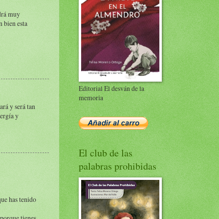
ndrá muy
 bien esta
Editorial El desván de la
memoria
ará y será tan
ergía y
El club de las
palabras prohibidas
que has tenido
 porque tienes