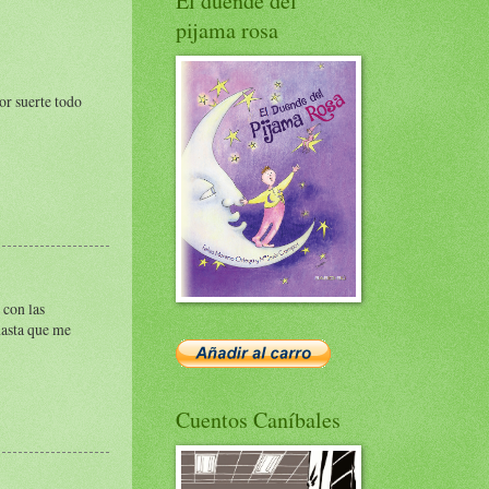
El duende del
pijama rosa
or suerte todo
 con las
hasta que me
Cuentos Caníbales