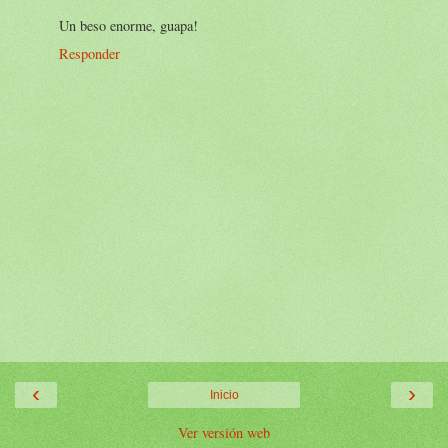
Un beso enorme, guapa!
Responder
‹
›
Inicio
Ver versión web