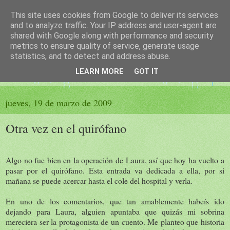
This site uses cookies from Google to deliver its services
El sueño de las palabras
and to analyze traffic. Your IP address and user-agent are
shared with Google along with performance and security
metrics to ensure quality of service, generate usage
PÁGINA LITERARIA DE FELISA MORENO
statistics, and to detect and address abuse.
LEARN MORE
GOT IT
▼
jueves, 19 de marzo de 2009
Otra vez en el quirófano
Algo no fue bien en la operación de Laura, así que hoy ha vuelto a
pasar por el quirófano. Esta entrada va dedicada a ella, por si
mañana se puede acercar hasta el cole del hospital y verla.
En uno de los comentarios, que tan amablemente habeís ido
dejando para Laura, alguien apuntaba que quizás mi sobrina
mereciera ser la protagonista de un cuento. Me planteo que historia